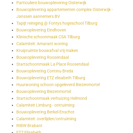
Particuliere bouwoplevering Oisterwijk
Bouwoplevering appartementen complex Oisterwijk -
Janssen aannemers BV
Tapijt reiniging @ Fontys hogeschool Tilburg
Bouwoplevering Eindhoven
Klinische schoonmaak CSA Tilburg
Calamiteit: Amarant woning
Kruipruimte bouwafval vrij maken
Bouwoplevering Roosendaal
Startschoonmaak La Place Roosendaal
Bouwoplevering Continu Breda
Bouwoplevering ETZ elisabeth Tilburg
Huurwoning schoon opgeleverd Biezenmortel
Bouwoplevering Biezenmortel
Startschoonmaak verhuizing Helmond
Calamiteit Limburg - ontruiming
Bouwoplevering Berkel-Enschot
Calamiteit: overlijden/ontruiming
RIBW Brabant
ETZ Elisabeth