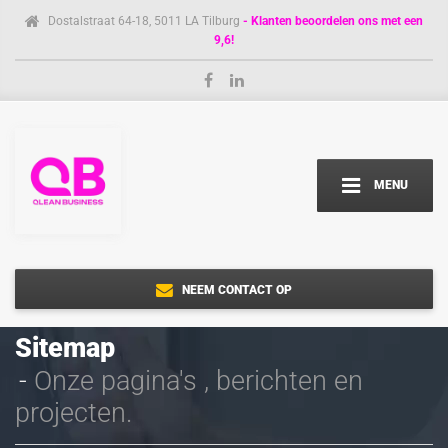
Dostalstraat 64-18, 5011 LA Tilburg
- Klanten beoordelen ons met een
9,6!
MENU
NEEM CONTACT OP
Sitemap
Onze pagina's , berichten en
projecten.