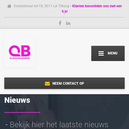
Dostalstraat 64-18, 5011 LA Tilburg
- Klanten beoordelen ons met een
9,6!
MENU
NEEM CONTACT OP
Nieuws
Bekijk hier het laatste nieuws