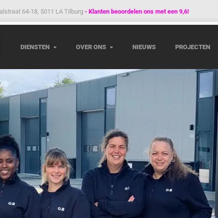
alstraat 64-18, 5011 LA Tilburg
- Klanten beoordelen ons met een 9,6!
DIENSTEN
OVER ONS
NIEUWS
PROJECTEN