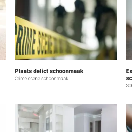
Plaats delict schoonmaak
Ex
s
Crime scene schoonmaak
Sc