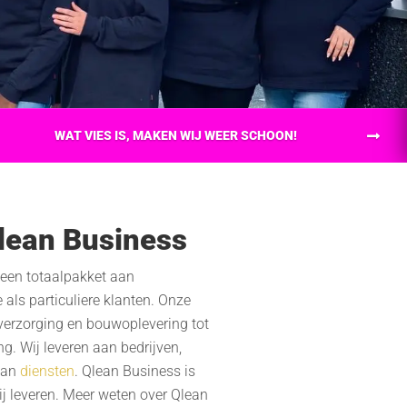
WAT VIES IS, MAKEN WIJ WEER SCHOON!
lean Business
een totaalpakket aan
als particuliere klanten. Onze
verzorging en bouwoplevering tot
ng. Wij leveren aan bedrijven,
 aan
diensten
. Qlean Business is
ij leveren. Meer weten over Qlean