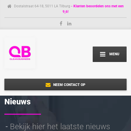
Dostalstraat 64-18, 5011 LA Tilburg
- Klanten beoordelen ons met een
9,6!
MENU
NEEM CONTACT OP
Nieuws
Bekijk hier het laatste nieuws