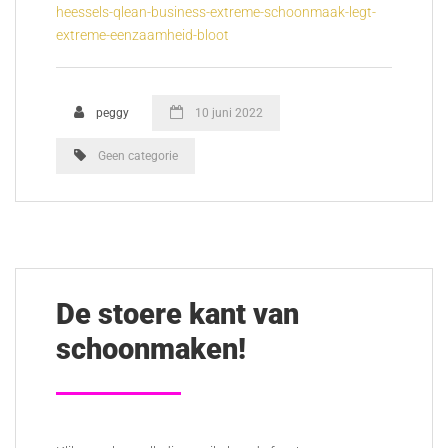
heessels-qlean-business-extreme-schoonmaak-legt-
extreme-eenzaamheid-bloot
peggy
10 juni 2022
Geen categorie
De stoere kant van
schoonmaken!