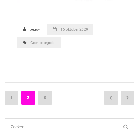
peggy
16 oktober 2020
Geen categorie
Berichten
1
2
3
paginering
Zoek
naar: