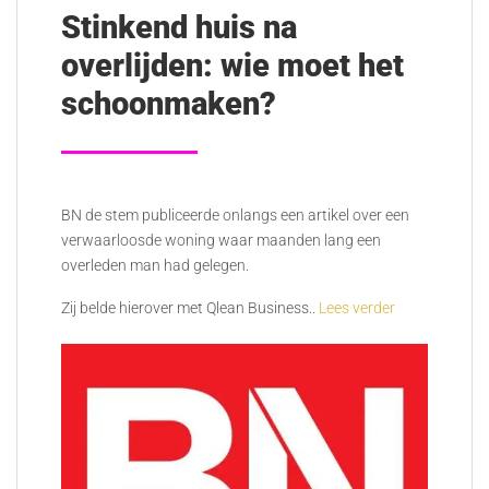
Stinkend huis na
overlijden: wie moet het
schoonmaken?
BN de stem publiceerde onlangs een artikel over een
verwaarloosde woning waar maanden lang een
overleden man had gelegen.
Zij belde hierover met Qlean Business..
Lees verder