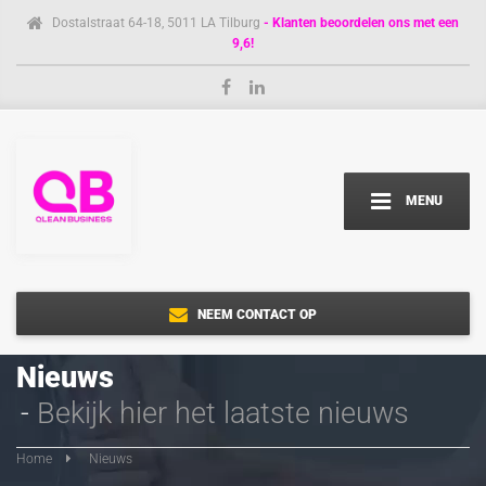
Dostalstraat 64-18, 5011 LA Tilburg
- Klanten beoordelen ons met een
9,6!
MENU
NEEM CONTACT OP
Nieuws
Bekijk hier het laatste nieuws
Home
Nieuws